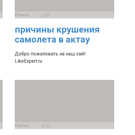
Разное
0
причины крушения
самолета в актау
Добро пожаловать на наш сайт
LikeExpert.ru
Разное
0