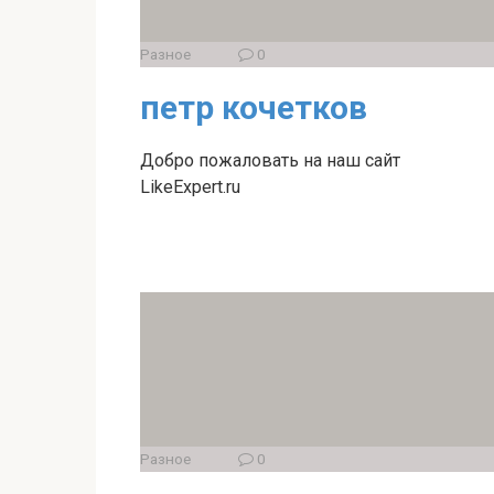
Разное
0
петр кочетков
Добро пожаловать на наш сайт
LikeExpert.ru
Разное
0