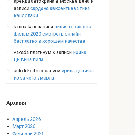
аренда автокрана в Москве цена
к
записи
сардана авксентьева тина
канделаки
kimnatka
к записи
линия горизонта
фильм 2020 смотреть онлайн
бесплатно в хорошем качестве
vavada платинум
к записи
ирина
цывина пила
auto.lukoil.ru
к записи
ирина цывина
из за чего умерла
Архивы
Апрель 2026
Март 2026
Февраль 2026