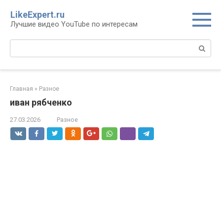
Перейти
LikeExpert.ru
к
Лучшие видео YouTube по интересам
контенту
Поиск:
Главная
»
Разное
иван рябченко
27.03.2026
Разное