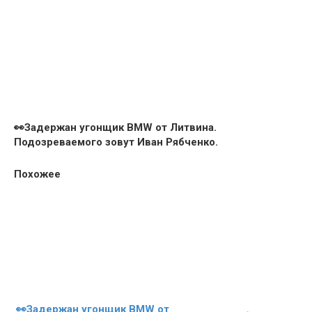
👀Задержан угонщик BMW от Литвина.
Подозреваемого зовут Иван Рябченко.
Похожее
👀Задержан угонщик BMW от