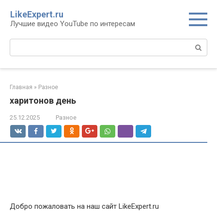
Перейти
LikeExpert.ru
к
Лучшие видео YouTube по интересам
контенту
Поиск:
Главная
»
Разное
харитонов день
25.12.2025
Разное
Добро пожаловать на наш сайт LikeExpert.ru