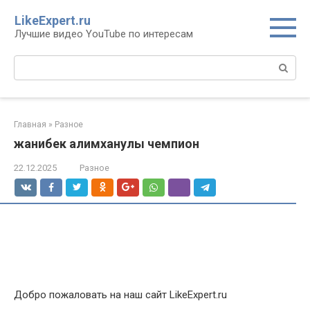
Перейти
LikeExpert.ru
к
Лучшие видео YouTube по интересам
контенту
Поиск:
Главная
»
Разное
жанибек алимханулы чемпион
22.12.2025
Разное
Добро пожаловать на наш сайт LikeExpert.ru