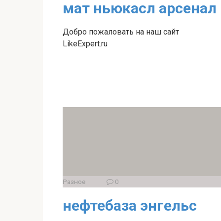
мат ньюкасл арсенал
Добро пожаловать на наш сайт
LikeExpert.ru
Разное
0
нефтебаза энгельс