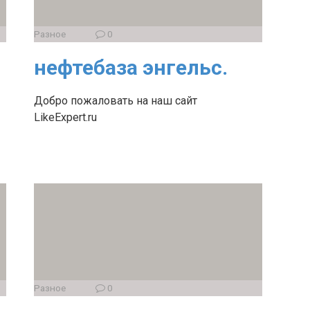
Разное
0
нефтебаза энгельс.
Добро пожаловать на наш сайт
LikeExpert.ru
Разное
0