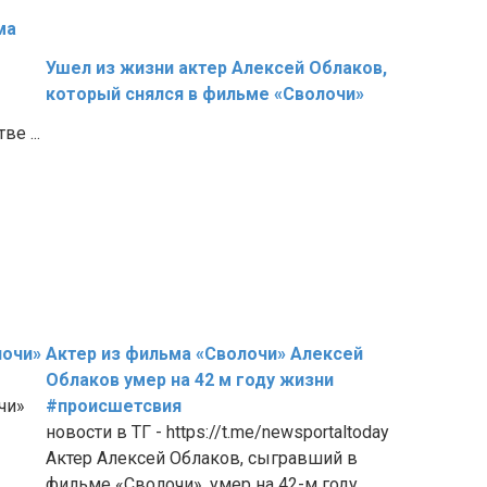
ма
Ушел из жизни актер Алексей Облаков,
который снялся в фильме «Сволочи»
е ...
лочи»
Актер из фильма «Сволочи» Алексей
Облаков умер на 42 м году жизни
чи»
#происшетсвия
новости в ТГ - https://t.me/newsportaltoday
Актер Алексей Облаков, сыгравший в
фильме «Сволочи», умер на 42-м году ...