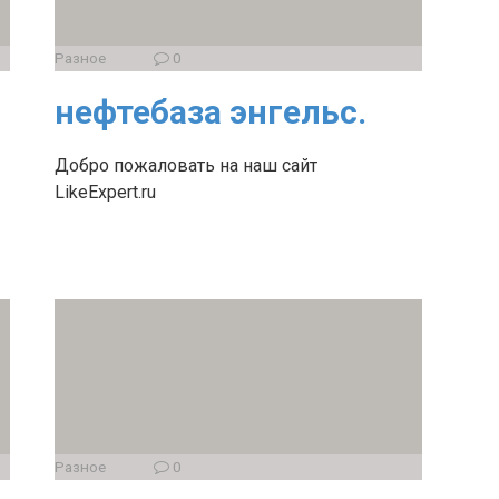
Разное
0
нефтебаза энгельс.
Добро пожаловать на наш сайт
LikeExpert.ru
Разное
0