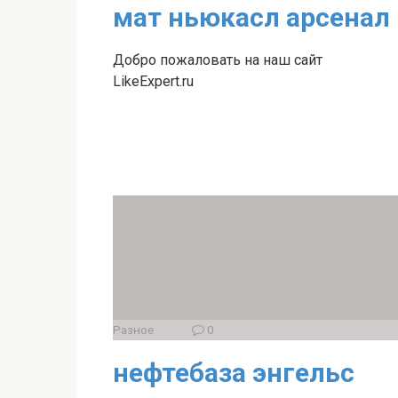
мат ньюкасл арсенал
Добро пожаловать на наш сайт
LikeExpert.ru
Разное
0
нефтебаза энгельс