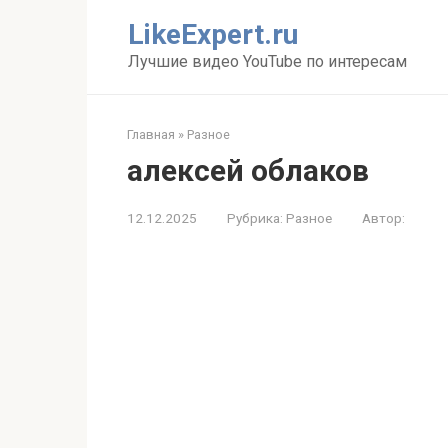
Перейти
LikeExpert.ru
к
контенту
Лучшие видео YouTube по интересам
Главная
»
Разное
алексей облаков
12.12.2025
Рубрика:
Разное
Автор: