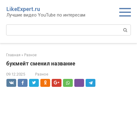
Перейти
LikeExpert.ru
к
Лучшие видео YouTube по интересам
контенту
Поиск:
Главная
»
Разное
букмейт сменил название
09.12.2025
Разное