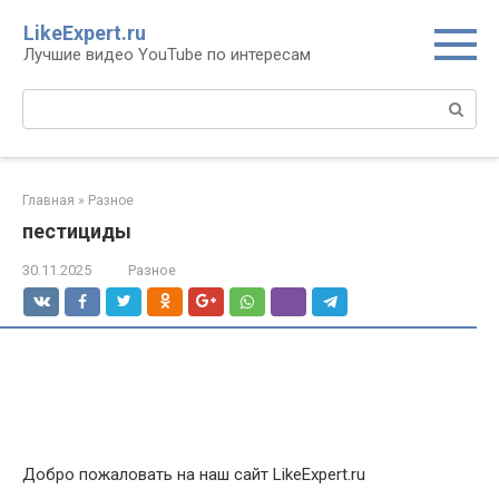
Перейти
LikeExpert.ru
к
Лучшие видео YouTube по интересам
контенту
Поиск:
Главная
»
Разное
пестициды
30.11.2025
Разное
Добро пожаловать на наш сайт LikeExpert.ru