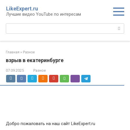
Перейти
LikeExpert.ru
к
Лучшие видео YouTube по интересам
контенту
Поиск:
Главная
»
Разное
взрыв в екатеринбурге
07.09.2025
Разное
Добро пожаловать на наш сайт LikeExpert.ru