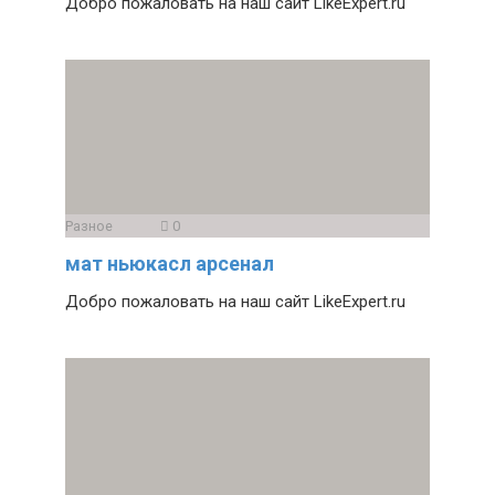
Добро пожаловать на наш сайт LikeExpert.ru
Разное
0
мат ньюкасл арсенал
Добро пожаловать на наш сайт LikeExpert.ru