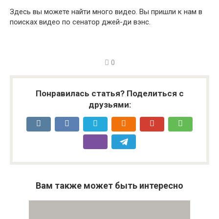
Здесь вы можете найти много видео. Вы пришли к нам в
поисках видео по сенатор джей-ди вэнс.
0
Понравилась статья? Поделиться с
друзьями:
Вам также может быть интересно