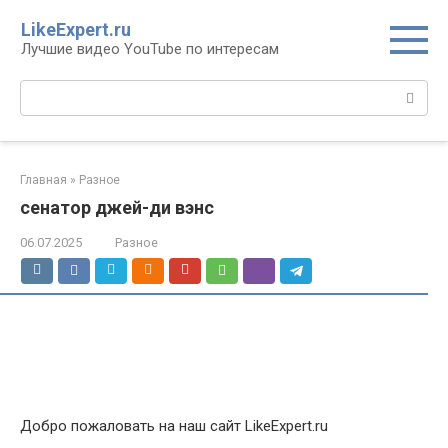
Перейти
LikeExpert.ru
к
Лучшие видео YouTube по интересам
контенту
Поиск:
Главная
»
Разное
сенатор джей-ди вэнс
06.07.2025
Разное
Добро пожаловать на наш сайт LikeExpert.ru