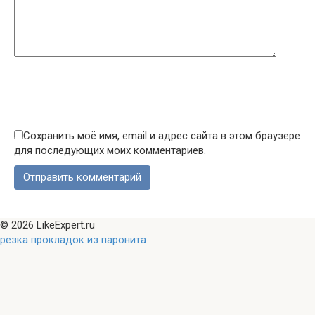
Сохранить моё имя, email и адрес сайта в этом браузере
для последующих моих комментариев.
© 2026 LikeExpert.ru
резка прокладок из паронита