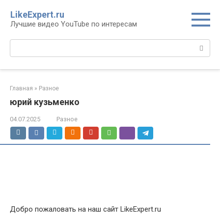
Перейти
LikeExpert.ru
к
Лучшие видео YouTube по интересам
контенту
Поиск:
Главная
»
Разное
юрий кузьменко
04.07.2025
Разное
Добро пожаловать на наш сайт LikeExpert.ru