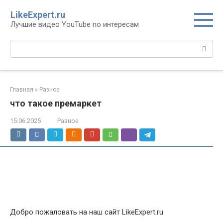
Перейти
LikeExpert.ru
к
Лучшие видео YouTube по интересам
контенту
Поиск:
Главная
»
Разное
что такое премаркет
15.06.2025
Разное
Добро пожаловать на наш сайт LikeExpert.ru