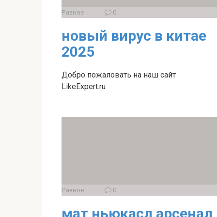
Разное
0
новый вирус в китае
2025
Добро пожаловать на наш сайт
LikeExpert.ru
Разное
0
мат ньюкасл арсенал