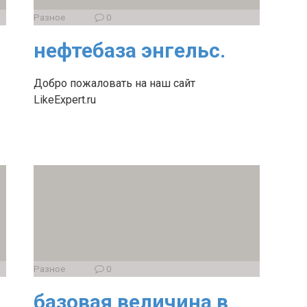
Разное
0
нефтебаза энгельс.
Добро пожаловать на наш сайт
LikeExpert.ru
Разное
0
базовая величина в