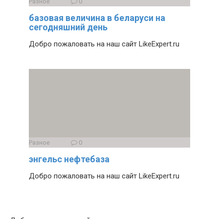
Разное
0
базовая величина в беларуси на
сегодняшний день
Добро пожаловать на наш сайт LikeExpert.ru
Разное
0
энгельс нефтебаза
Добро пожаловать на наш сайт LikeExpert.ru