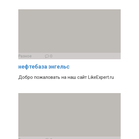
Разное
0
нефтебаза энгельс
Добро пожаловать на наш сайт LikeExpert.ru