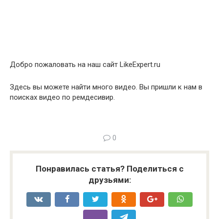
Добро пожаловать на наш сайт LikeExpert.ru
Здесь вы можете найти много видео. Вы пришли к нам в
поисках видео по ремдесивир.
0
Понравилась статья? Поделиться с
друзьями: