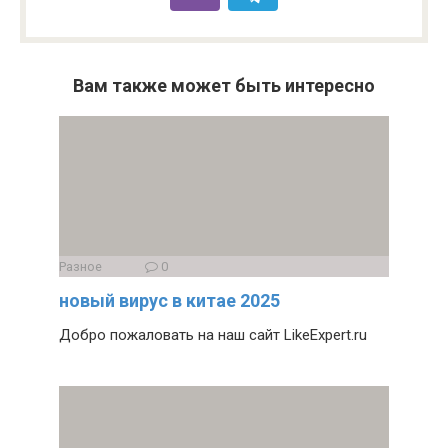
Вам также может быть интересно
Разное
0
новый вирус в китае 2025
Добро пожаловать на наш сайт LikeExpert.ru