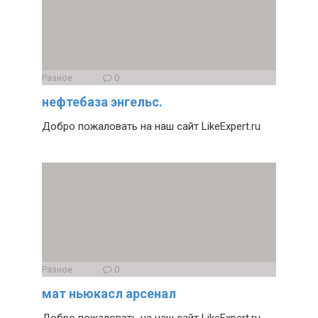
Разное
0
нефтебаза энгельс.
Добро пожаловать на наш сайт LikeExpert.ru
Разное
0
мат ньюкасл арсенал