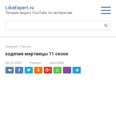
Перейти
LikeExpert.ru
к
Лучшие видео YouTube по интересам
контенту
Поиск:
Главная
»
Разное
ходячие мертвецы 11 сезон
09.10.2020
Разное
remont80