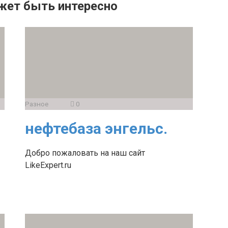
жет быть интересно
Разное
0
нефтебаза энгельс.
Добро пожаловать на наш сайт
LikeExpert.ru