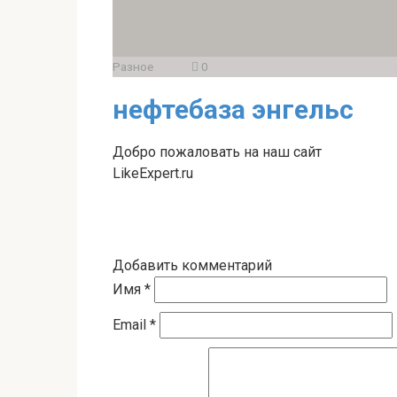
Разное
0
нефтебаза энгельс
Добро пожаловать на наш сайт
LikeExpert.ru
Добавить комментарий
Имя
*
Email
*