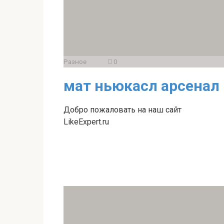
Разное
0
мат ньюкасл арсенал
Добро пожаловать на наш сайт
LikeExpert.ru