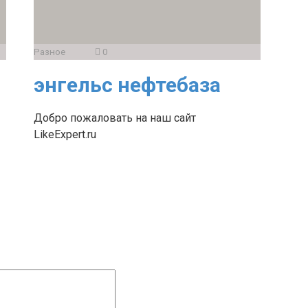
Разное
0
энгельс нефтебаза
Добро пожаловать на наш сайт
LikeExpert.ru