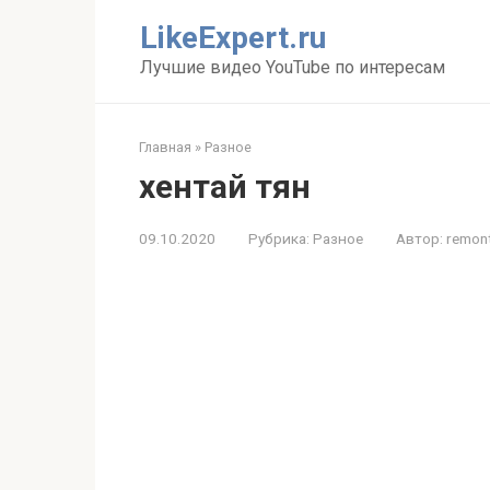
Перейти
LikeExpert.ru
к
контенту
Лучшие видео YouTube по интересам
Главная
»
Разное
хентай тян
09.10.2020
Рубрика:
Разное
Автор:
remon