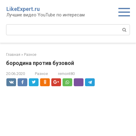
Перейти
LikeExpert.ru
к
Лучшие видео YouTube по интересам
контенту
Поиск:
Главная
»
Разное
бородина против бузовой
20.06.2020
Разное
remont80