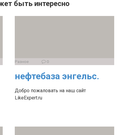
жет быть интересно
Разное
0
нефтебаза энгельс.
Добро пожаловать на наш сайт
LikeExpert.ru