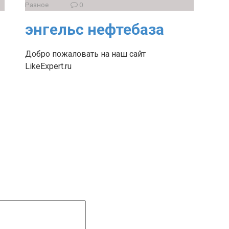
Разное
0
энгельс нефтебаза
Добро пожаловать на наш сайт
LikeExpert.ru