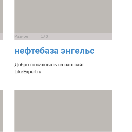
Разное
0
нефтебаза энгельс
Добро пожаловать на наш сайт
LikeExpert.ru