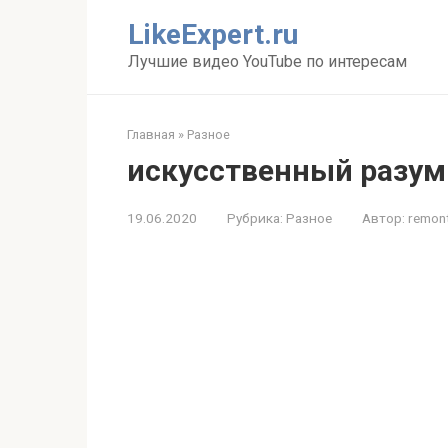
Перейти
LikeExpert.ru
к
контенту
Лучшие видео YouTube по интересам
Главная
»
Разное
искусственный разум
19.06.2020
Рубрика:
Разное
Автор:
remon