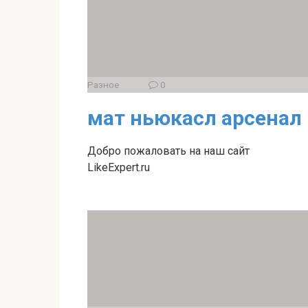
Разное
0
мат ньюкасл арсенал
Добро пожаловать на наш сайт
LikeExpert.ru