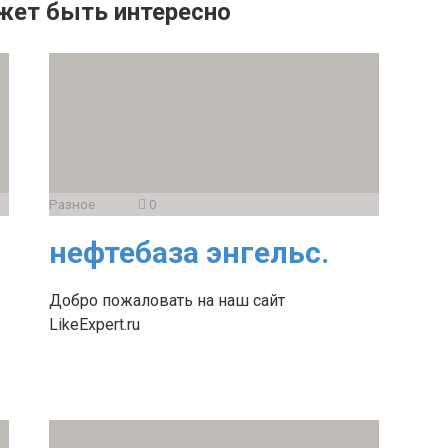
жет быть интересно
Разное
0
нефтебаза энгельс.
Добро пожаловать на наш сайт
LikeExpert.ru