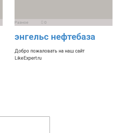
Разное
0
энгельс нефтебаза
Добро пожаловать на наш сайт
LikeExpert.ru