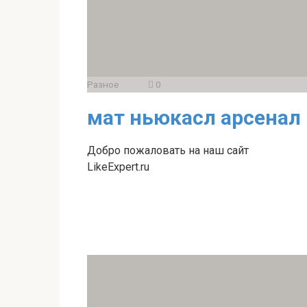
Разное
0
мат ньюкасл арсенал
Добро пожаловать на наш сайт
LikeExpert.ru