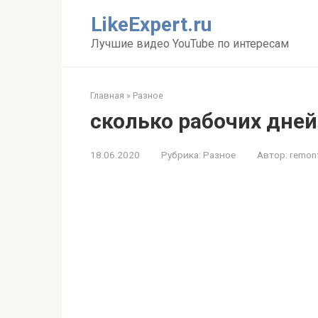
Перейти
LikeExpert.ru
к
контенту
Лучшие видео YouTube по интересам
Главная
»
Разное
сколько рабочих дней
18.06.2020
Рубрика:
Разное
Автор:
remon