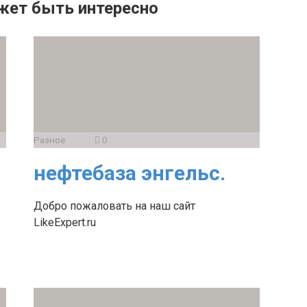
жет быть интересно
Разное
0
нефтебаза энгельс.
Добро пожаловать на наш сайт
LikeExpert.ru