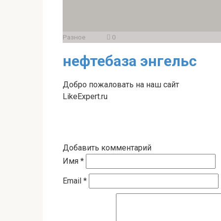
Разное
0
нефтебаза энгельс
Добро пожаловать на наш сайт
LikeExpert.ru
Добавить комментарий
Имя
*
Email
*