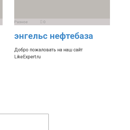
Разное
0
энгельс нефтебаза
Добро пожаловать на наш сайт
LikeExpert.ru