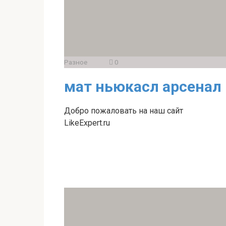
Разное
0
мат ньюкасл арсенал
Добро пожаловать на наш сайт
LikeExpert.ru