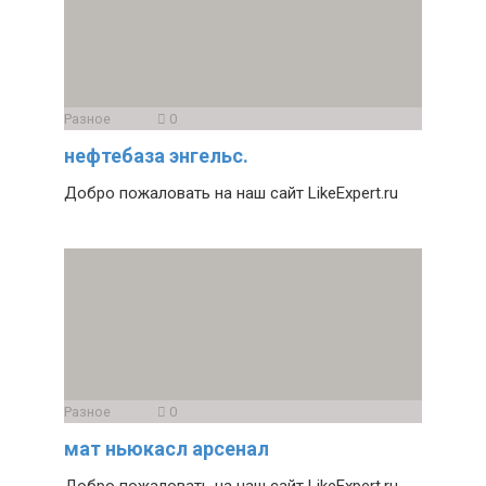
Разное
0
нефтебаза энгельс.
Добро пожаловать на наш сайт LikeExpert.ru
Разное
0
мат ньюкасл арсенал