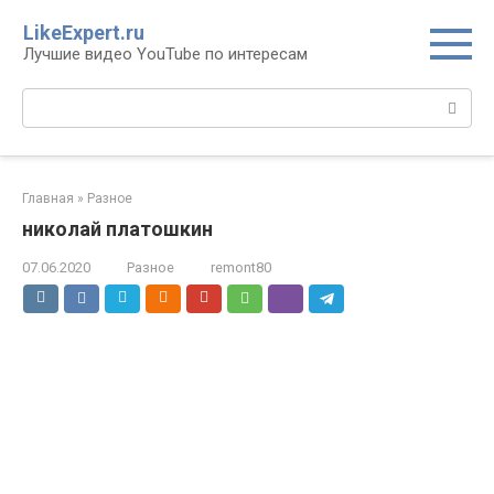
Перейти
LikeExpert.ru
к
Лучшие видео YouTube по интересам
контенту
Поиск:
Главная
»
Разное
николай платошкин
07.06.2020
Разное
remont80