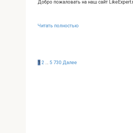
Добро пожаловать на наш сайт LikeExpert.
Читать полностью
Навигация
1
2
…
5 730
Далее
по
записям