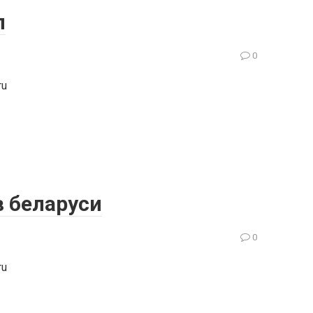
л
0
ru
в беларуси
0
ru