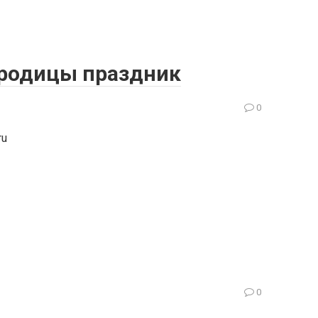
ородицы праздник
0
ru
0