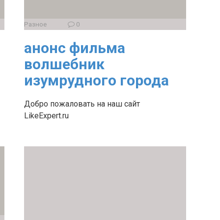
Разное
0
анонс фильма
волшебник
изумрудного города
Добро пожаловать на наш сайт
LikeExpert.ru