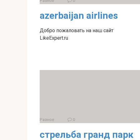
Разное
0
azerbaijan airlines
Добро пожаловать на наш сайт
LikeExpert.ru
Разное
0
стрельба гранд парк