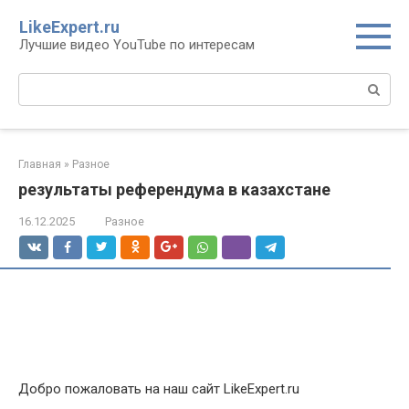
Перейти
LikeExpert.ru
к
Лучшие видео YouTube по интересам
контенту
Поиск:
Главная
»
Разное
результаты референдума в казахстане
16.12.2025
Разное
Добро пожаловать на наш сайт LikeExpert.ru