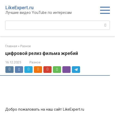
Перейти
LikeExpert.ru
к
Лучшие видео YouTube по интересам
контенту
Поиск:
Главная
»
Разное
цифровой релиз фильма жребий
16.12.2025
Разное
Добро пожаловать на наш сайт LikeExpert.ru