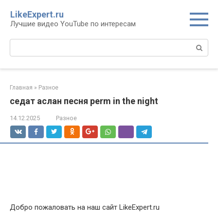
Перейти
LikeExpert.ru
к
Лучшие видео YouTube по интересам
контенту
Поиск:
Главная
»
Разное
седат аслан песня perm in the night
14.12.2025
Разное
Добро пожаловать на наш сайт LikeExpert.ru