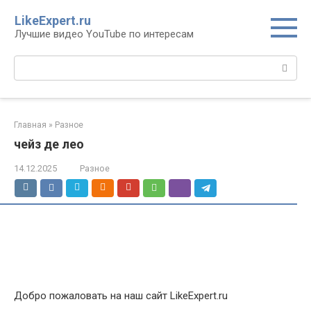
Перейти
LikeExpert.ru
к
Лучшие видео YouTube по интересам
контенту
Поиск:
Главная
»
Разное
чейз де лео
14.12.2025
Разное
Добро пожаловать на наш сайт LikeExpert.ru