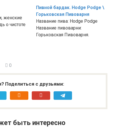
Пивной бардак. Hodge Podge \
Горьковская Пивоварня
м, женские
Название пива: Hodge Podge
дь о чистоте
Название пивоварни:
Горьковская Пивоварня.
0
я? Поделиться с друзьями:
жет быть интересно