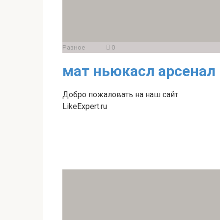
Разное
0
мат ньюкасл арсенал
Добро пожаловать на наш сайт
LikeExpert.ru