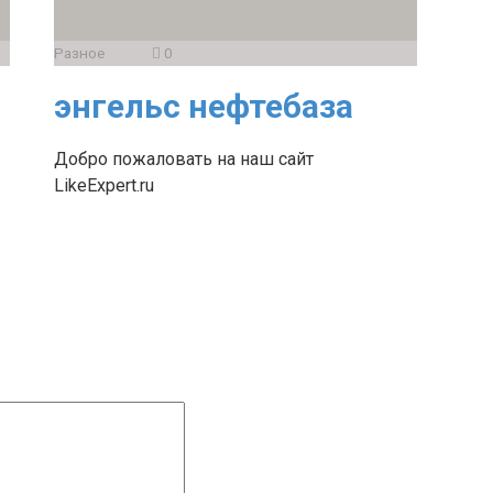
Разное
0
энгельс нефтебаза
Добро пожаловать на наш сайт
LikeExpert.ru