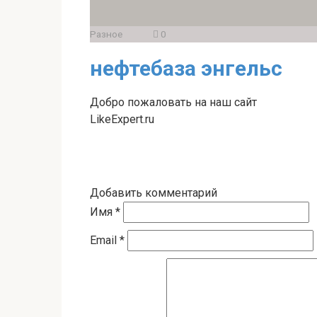
Разное
0
нефтебаза энгельс
Добро пожаловать на наш сайт
LikeExpert.ru
Добавить комментарий
Имя
*
Email
*