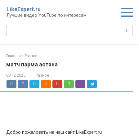
Перейти
LikeExpert.ru
к
Лучшие видео YouTube по интересам
контенту
Поиск:
Главная
»
Разное
матч парма астана
08.12.2025
Разное
Добро пожаловать на наш сайт LikeExpert.ru