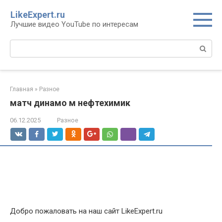
Перейти
LikeExpert.ru
к
Лучшие видео YouTube по интересам
контенту
Поиск:
Главная
»
Разное
матч динамо м нефтехимик
06.12.2025
Разное
Добро пожаловать на наш сайт LikeExpert.ru