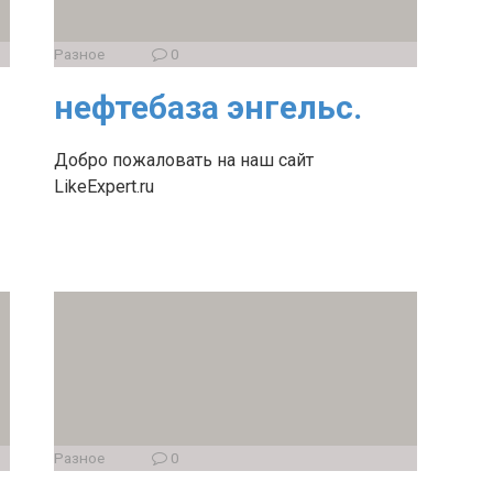
Разное
0
нефтебаза энгельс.
Добро пожаловать на наш сайт
LikeExpert.ru
Разное
0