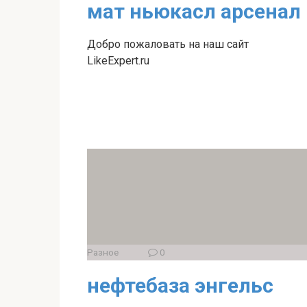
мат ньюкасл арсенал
Добро пожаловать на наш сайт
LikeExpert.ru
Разное
0
нефтебаза энгельс