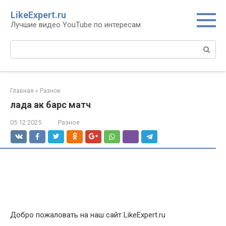
Перейти
LikeExpert.ru
к
Лучшие видео YouTube по интересам
контенту
Поиск:
Главная
»
Разное
лада ак барс матч
05.12.2025
Разное
Добро пожаловать на наш сайт LikeExpert.ru