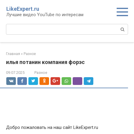
Перейти
LikeExpert.ru
к
Лучшие видео YouTube по интересам
контенту
Поиск:
Главная
»
Разное
илья потанин компания форэс
09.07.2025
Разное
Добро пожаловать на наш сайт LikeExpert.ru