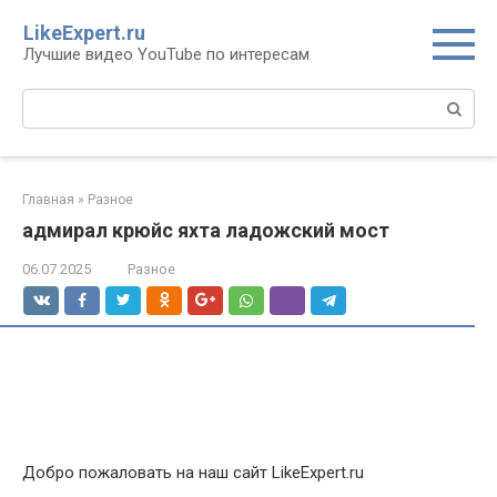
Перейти
LikeExpert.ru
к
Лучшие видео YouTube по интересам
контенту
Поиск:
Главная
»
Разное
адмирал крюйс яхта ладожский мост
06.07.2025
Разное
Добро пожаловать на наш сайт LikeExpert.ru