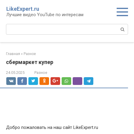
Перейти
LikeExpert.ru
к
Лучшие видео YouTube по интересам
контенту
Поиск:
Главная
»
Разное
сбермаркет купер
24.05.2025
Разное
Добро пожаловать на наш сайт LikeExpert.ru