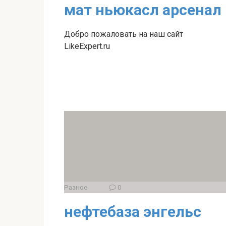
мат ньюкасл арсенал
Добро пожаловать на наш сайт
LikeExpert.ru
Разное
0
нефтебаза энгельс