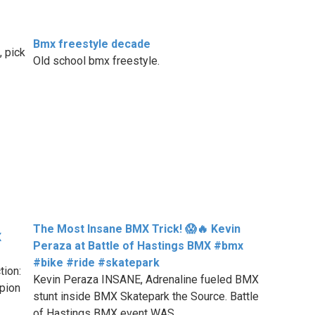
Bmx freestyle decade
, pick
Old school bmx freestyle.
The Most Insane BMX Trick! 😱🔥 Kevin
X
Peraza at Battle of Hastings BMX #bmx
#bike #ride #skatepark
tion:
Kevin Peraza INSANE, Adrenaline fueled BMX
mpion
stunt inside BMX Skatepark the Source. Battle
of Hastings BMX event WAS ...