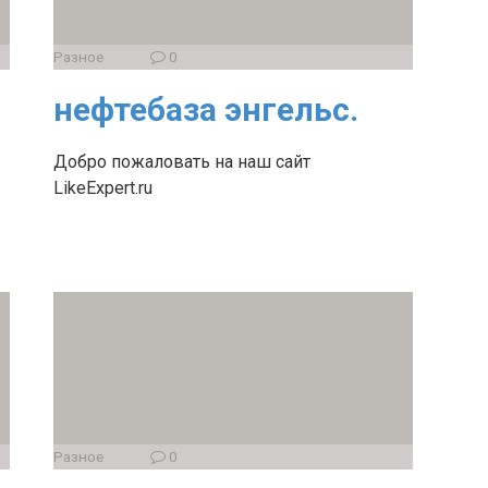
Разное
0
нефтебаза энгельс.
Добро пожаловать на наш сайт
LikeExpert.ru
Разное
0