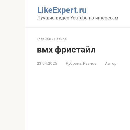
Перейти
LikeExpert.ru
к
контенту
Лучшие видео YouTube по интересам
Главная
»
Разное
вмх фристайл
23.04.2025
Рубрика:
Разное
Автор: