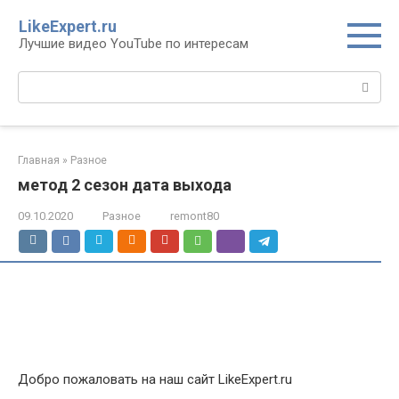
Перейти
LikeExpert.ru
к
Лучшие видео YouTube по интересам
контенту
Поиск:
Главная
»
Разное
метод 2 сезон дата выхода
09.10.2020
Разное
remont80
Добро пожаловать на наш сайт LikeExpert.ru