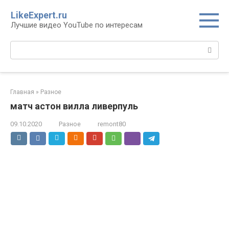
Перейти
LikeExpert.ru
к
Лучшие видео YouTube по интересам
контенту
Поиск:
Главная
»
Разное
матч астон вилла ливерпуль
09.10.2020
Разное
remont80