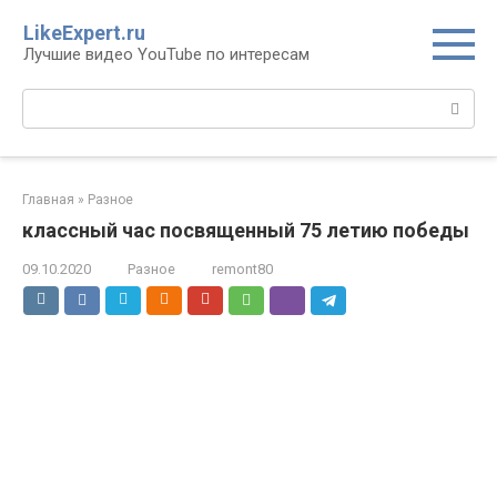
Перейти
LikeExpert.ru
к
Лучшие видео YouTube по интересам
контенту
Поиск:
Главная
»
Разное
классный час посвященный 75 летию победы
09.10.2020
Разное
remont80