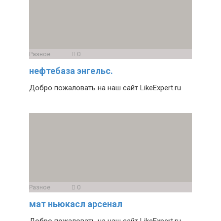
Разное
0
нефтебаза энгельс.
Добро пожаловать на наш сайт LikeExpert.ru
Разное
0
мат ньюкасл арсенал