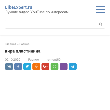
Перейти
LikeExpert.ru
к
Лучшие видео YouTube по интересам
контенту
Поиск:
Главная
»
Разное
кира пластинина
09.10.2020
Разное
remont80