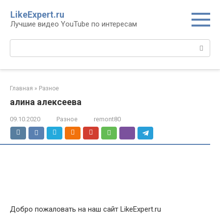
Перейти
LikeExpert.ru
к
Лучшие видео YouTube по интересам
контенту
Поиск:
Главная
»
Разное
алина алексеева
09.10.2020
Разное
remont80
Добро пожаловать на наш сайт LikeExpert.ru