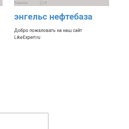
Разное
0
энгельс нефтебаза
Добро пожаловать на наш сайт
LikeExpert.ru