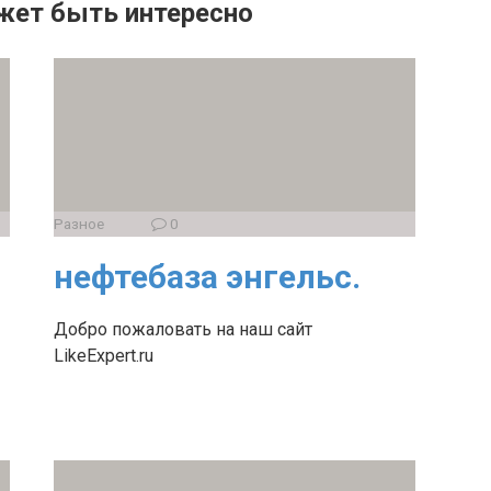
жет быть интересно
Разное
0
нефтебаза энгельс.
Добро пожаловать на наш сайт
LikeExpert.ru