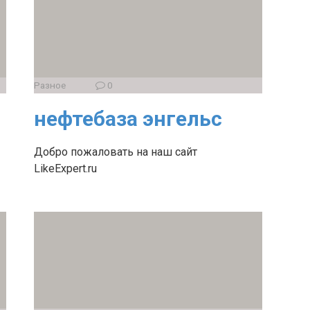
Разное
0
нефтебаза энгельс
Добро пожаловать на наш сайт
LikeExpert.ru