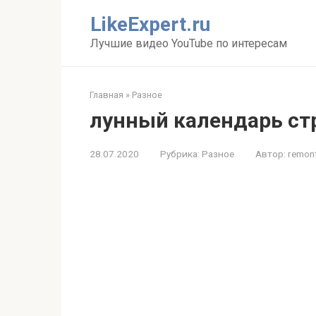
Перейти
LikeExpert.ru
к
контенту
Лучшие видео YouTube по интересам
Главная
»
Разное
лунный календарь стр
28.07.2020
Рубрика:
Разное
Автор:
remon