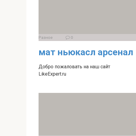
Разное
0
мат ньюкасл арсенал
Добро пожаловать на наш сайт
LikeExpert.ru