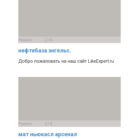
Разное
0
нефтебаза энгельс.
Добро пожаловать на наш сайт LikeExpert.ru
Разное
0
мат ньюкасл арсенал