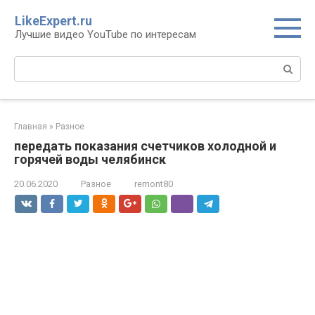
Перейти
LikeExpert.ru
к
Лучшие видео YouTube по интересам
контенту
Поиск:
Главная
»
Разное
передать показания счетчиков холодной и
горячей воды челябинск
20.06.2020
Разное
remont80