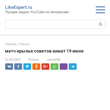
Перейти
LikeExpert.ru
к
Лучшие видео YouTube по интересам
контенту
Поиск:
Главная
»
Разное
матч крылья советов ахмат 19 июня
20.06.2020
Разное
remont80