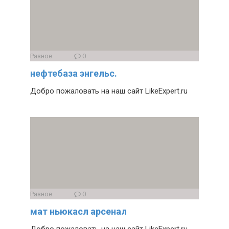
Разное
0
нефтебаза энгельс.
Добро пожаловать на наш сайт LikeExpert.ru
Разное
0
мат ньюкасл арсенал