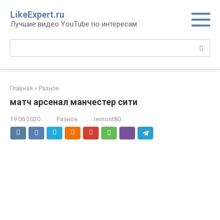
Перейти
LikeExpert.ru
к
Лучшие видео YouTube по интересам
контенту
Поиск:
Главная
»
Разное
матч арсенал манчестер сити
19.06.2020
Разное
remont80