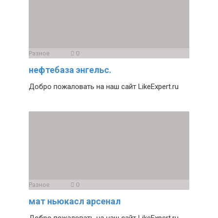
Разное
0
нефтебаза энгельс.
Добро пожаловать на наш сайт LikeExpert.ru
Разное
0
мат ньюкасл арсенал