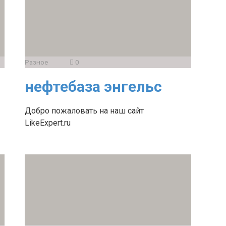
Разное
0
нефтебаза энгельс
Добро пожаловать на наш сайт
LikeExpert.ru