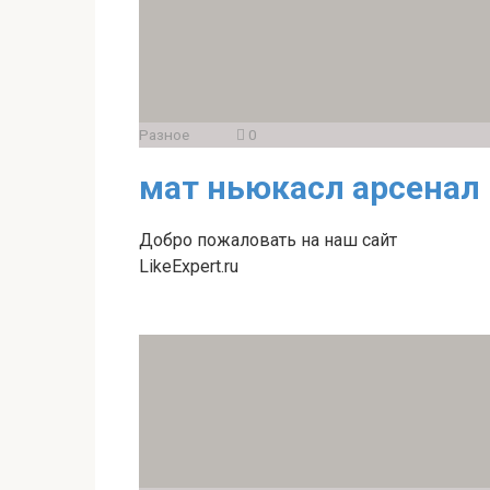
Разное
0
мат ньюкасл арсенал
Добро пожаловать на наш сайт
LikeExpert.ru