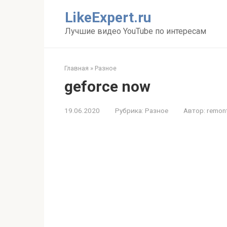
Перейти
LikeExpert.ru
к
контенту
Лучшие видео YouTube по интересам
Главная
»
Разное
geforce now
19.06.2020
Рубрика:
Разное
Автор:
remon