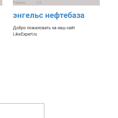
Разное
0
энгельс нефтебаза
Добро пожаловать на наш сайт
LikeExpert.ru