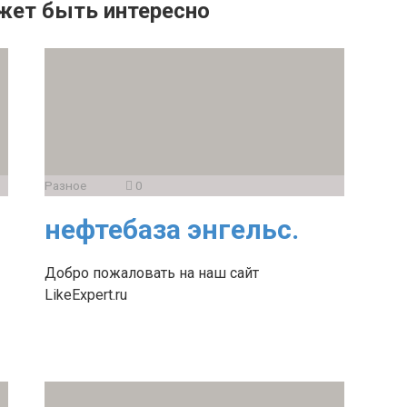
жет быть интересно
Разное
0
нефтебаза энгельс.
Добро пожаловать на наш сайт
LikeExpert.ru