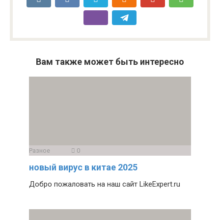
Вам также может быть интересно
Разное
0
новый вирус в китае 2025
Добро пожаловать на наш сайт LikeExpert.ru