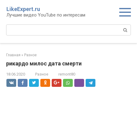
Перейти
LikeExpert.ru
к
Лучшие видео YouTube по интересам
контенту
Поиск:
Главная
»
Разное
рикардо милос дата смерти
18.06.2020
Разное
remont80