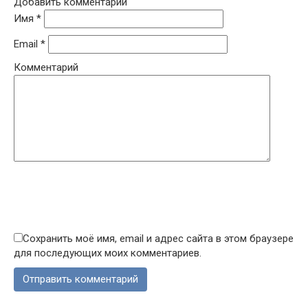
Добавить комментарий
Имя
*
Email
*
Комментарий
Сохранить моё имя, email и адрес сайта в этом браузере
для последующих моих комментариев.