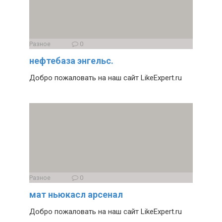
Разное
0
нефтебаза энгельс.
Добро пожаловать на наш сайт LikeExpert.ru
Разное
0
мат ньюкасл арсенал
Добро пожаловать на наш сайт LikeExpert.ru