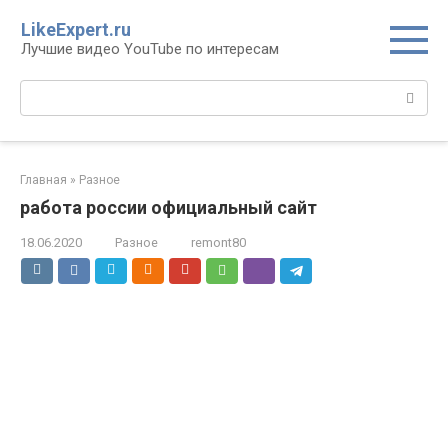
Перейти
LikeExpert.ru
к
Лучшие видео YouTube по интересам
контенту
Поиск:
Главная
»
Разное
работа россии официальный сайт
18.06.2020
Разное
remont80