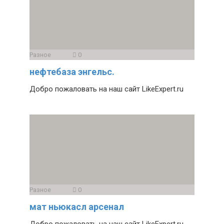
Разное
0
нефтебаза энгельс.
Добро пожаловать на наш сайт LikeExpert.ru
Разное
0
мат ньюкасл арсенал